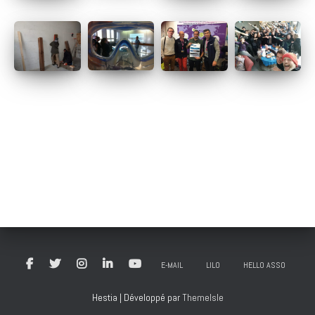
E-MAIL
LILO
HELLO ASSO
Hestia | Développé par
ThemeIsle